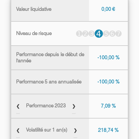
Valeur liquidative
0,00 €
➍
➊
➋
➌
➎
➏
➐
Niveau de risque
Performance depuis le début de
-100,00 %
l'année
Performance 5 ans annualisée
-100,00 %
Performance 2023
❮
❯
7,09 %
Volatilité sur 1 an(s)
❮
❯
218,74 %