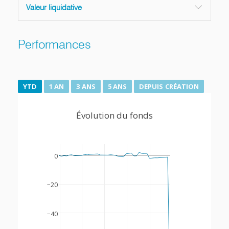
Valeur liquidative
Performances
YTD
1 AN
3 ANS
5 ANS
DEPUIS CRÉATION
Évolution du fonds
0
−20
−40